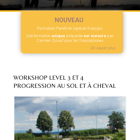
NOUVEAU
Formation Parelli en ligne en français
Une formation
unique
préparée
sur mesure
par
Carmen Zulauf pour les francophones
En savoir plus
WORKSHOP LEVEL 3 ET 4
PROGRESSION AU SOL ET À CHEVAL