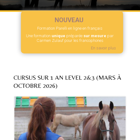
NOUVEAU
Formation Parelli en ligne en français
Une formation
unique
préparée
sur mesure
par
Carmen Zulauf pour les francophones
En savoir plus
CURSUS SUR 1 AN LEVEL 2&3 (MARS À
OCTOBRE 2026)