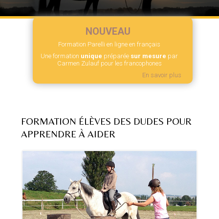
NOUVEAU
Formation Parelli en ligne en français
Une formation
unique
préparée
sur mesure
par
Carmen Zulauf pour les francophones
En savoir plus
FORMATION ÉLÈVES DES DUDES POUR
APPRENDRE À AIDER